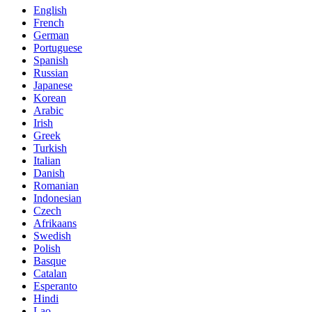
English
French
German
Portuguese
Spanish
Russian
Japanese
Korean
Arabic
Irish
Greek
Turkish
Italian
Danish
Romanian
Indonesian
Czech
Afrikaans
Swedish
Polish
Basque
Catalan
Esperanto
Hindi
Lao