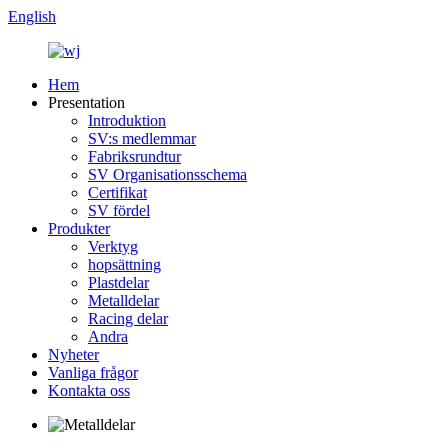
English
Hem
Presentation
Introduktion
SV:s medlemmar
Fabriksrundtur
SV Organisationsschema
Certifikat
SV fördel
Produkter
Verktyg
hopsättning
Plastdelar
Metalldelar
Racing delar
Andra
Nyheter
Vanliga frågor
Kontakta oss